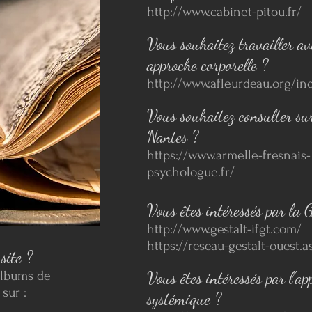
http://www.cabinet-pitou.fr/
Vous souhaitez travailler a
approche corporelle ?
http://www.afleurdeau.org/in
Vous souhaitez consulter su
Nantes ?
https://www.armelle-fresnais-
psychologue.fr/
Vous êtes intéressés par la G
http://www.gestalt-ifgt.com/
https://reseau-gestalt-ouest.as
site ?
albums de
Vous êtes intéressés par l'ap
sur :
systémique ?