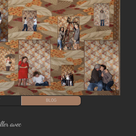
T
BLOG
ller avec