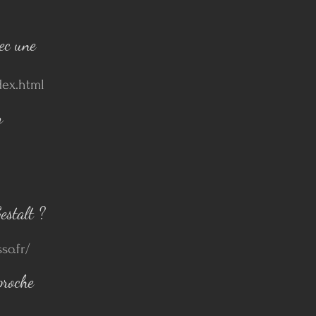
vec une
dex.html
r
estalt ?
so.fr/
proche