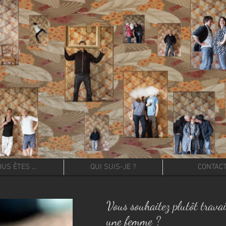
US ÊTES ...
QUI SUIS-JE ?
CONTAC
Vous souhaitez plutôt travai
une femme ?