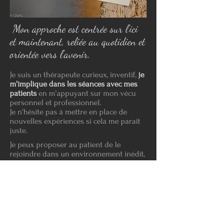
Mon approche est centrée sur l'ici
et maintenant, reliée au quotidien et
orientée vers l'avenir.
Je suis un thérapeute curieux, inventif,
je
m'implique dans les séances avec mes
patients
en m'appuyant sur mon vécu
personnel et professionnel​.
Je n'hésite pas à mettre en place de
nouvelles expériences si cela me parait
juste.
Je peux proposer au patient de le
rejoindre dans un environnement inédit,
favorable à son travail thérapeutique .
Exemple : une sortie en escalade pour
venir travailler sa capacité à s'engager , à
tester sa relation à l'autre en sécurité. Au
fil du travail,
j'interroge
régulièrement
en
quoi la thérapie continue à être utile
et
bénéfique pour mes clients.